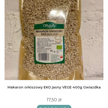
Makaron orkiszowy EKO jasny VEGE 400g Gwiazdka
17,50
zł