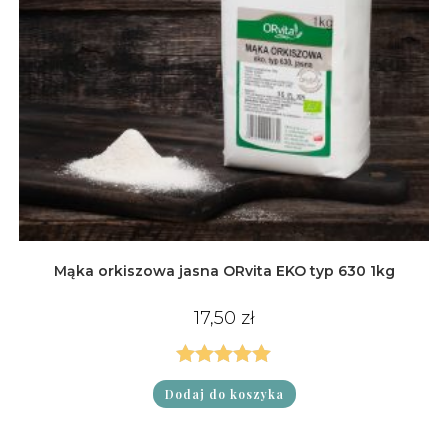
Mąka orkiszowa jasna ORvita EKO typ 630 1kg
17,50
zł
Oceniono
Dodaj do koszyka
5.00
na 5