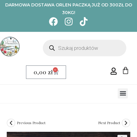
DARMOWA DOSTAWA ORLEN PACZKĄ JUŻ OD 300ZŁ DO
30KG!
0
0,00
zł
NASZA PI
CHLEB O
MĄKA OR
MAKARON 
KASZE, ZIARNA, PŁATKI
MIESZANKI ZIOŁOWE, KWI
Previous Product
Next Product