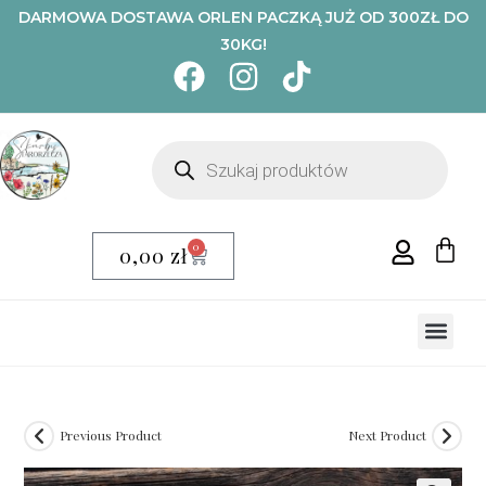
DARMOWA DOSTAWA ORLEN PACZKĄ JUŻ OD 300ZŁ DO
30KG!
0
0,00
zł
NASZA PI
CHLEB O
MĄKA OR
MAKARON 
KASZE, ZIARNA, PŁATKI
MIESZANKI ZIOŁOWE, KWI
Previous Product
Next Product